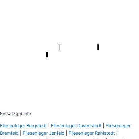
Elektriker/-in Hamburg
|
Sanierungsfirma Hamburg
|
1A
Fliesenleger Hamburg
|
Fassadenprofis Hamburg
|
Farbenfachhandel Hamburg
|
Bodenfachhandel Hamburg
|
Photovoltaik-Anlage Hamburg
|
Fugenlose Böden Hamburg
Hamburg
|
Bio Maler Hamburg
|
Badsanierung Hamburg
|
Der
Prozessmeister
|
KSB Hamburg
|
Meisterview Handwerkssoftware
|
Parkettschleifer Hamburg
|
Lumiio Salonapp
|
Profi-
Rohrreinigungsdienst
|
Proma-farben
|
bio-maler.de
|
Mein Maler
Hamburg
|
Deine Experten
|
Badsanierung-hamburg
|
Schimmel-
Profi
|
Handwerker Aufträge
|
Balkonsanierung Hamburg
Graffiti-
entfernung
|
Innenausbau Hamburg
|
Fußpflege Hamburg
|
Wärmepumpe Hamburg
Einsatzgebiete
Fliesenleger Bergstedt
|
Fliesenleger Duvenstedt
|
Fliesenleger
Bramfeld
|
Fliesenleger Jenfeld
|
Fliesenleger Rahlstedt
|