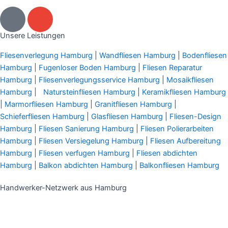
P
E
h
n
o
v
Unsere Leistungen
n
e
Fliesenverlegung Hamburg
|
Wandfliesen Hamburg
|
Bodenfliesen
e
l
Hamburg
|
Fugenloser Boden Hamburg
|
Fliesen Reparatur
-
o
Hamburg
|
Fliesenverlegungsservice Hamburg
|
Mosaikfliesen
a
p
Hamburg
|
Natursteinfliesen Hamburg
|
Keramikfliesen Hamburg
l
e
|
Marmorfliesen Hamburg
|
Granitfliesen Hamburg
|
t
Schieferfliesen Hamburg
|
Glasfliesen Hamburg
|
Fliesen-Design
Hamburg
|
Fliesen Sanierung Hamburg
|
Fliesen Polierarbeiten
Hamburg
|
Fliesen Versiegelung Hamburg
|
Fliesen Aufbereitung
Hamburg
|
Fliesen verfugen Hamburg
|
Fliesen abdichten
Hamburg
|
Balkon abdichten Hamburg
|
Balkonfliesen Hamburg
Handwerker-Netzwerk aus Hamburg
Profi Maler Hamburg
|
Mein Klempner Hamburg
Profi Bodenleger
Hamburg
|
Mein Maler Hamburg
|
Profi Parkettschleifer Hamburg
|