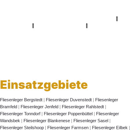
Fugenlose Böden Hamburg Hamburg
|
Bio Maler Hamburg
|
Badsanierung Hamburg
|
Der Prozessmeister
|
KSB Hamburg
|
Meisterview Handwerkssoftware |
Parkettschleifer Hamburg
|
Lumiio Salonapp
|
Profi-Rohrreinigungsdienst
|
Proma-farben
|
bio-
maler.de
|
Mein Maler Hamburg
|
Deine Experten
|
Badsanierung-
hamburg
|
Schimmel-Profi
|
Handwerker Aufträge
|
Balkonsanierung
Hamburg
Graffiti-entfernung
|
Innenausbau Hamburg
|
Fußpflege
Hamburg
|
Wärmepumpe Hamburg
Einsatzgebiete
Fliesenleger Bergstedt
|
Fliesenleger Duvenstedt
|
Fliesenleger
Bramfeld
|
Fliesenleger Jenfeld
|
Fliesenleger Rahlstedt
|
Fliesenleger Tonndorf
|
Fliesenleger Poppenbüttel
|
Fliesenleger
Wandsbek
|
Fliesenleger Blankenese
|
Fliesenleger Sasel
|
Fliesenleger Steilshoop
|
Fliesenleger Farmsen
|
Fliesenleger Eilbek
|