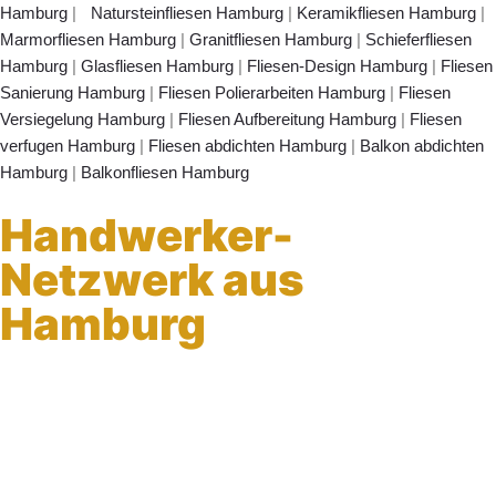
l
e
Hamburg
|
Natursteinfliesen Hamburg
|
Keramikfliesen Hamburg
|
t
Marmorfliesen Hamburg
|
Granitfliesen Hamburg
|
Schieferfliesen
Hamburg
|
Glasfliesen Hamburg
|
Fliesen-Design Hamburg
|
Fliesen
Sanierung Hamburg
|
Fliesen Polierarbeiten Hamburg
|
Fliesen
Versiegelung Hamburg
|
Fliesen Aufbereitung Hamburg
|
Fliesen
verfugen Hamburg
|
Fliesen abdichten Hamburg
|
Balkon abdichten
Hamburg
|
Balkonfliesen Hamburg
Handwerker-
Netzwerk aus
Hamburg
Profi Maler Hamburg
|
Mein Klempner Hamburg
Profi Bodenleger
Hamburg
|
Mein Maler Hamburg
|
Profi Parkettschleifer Hamburg
|
Elektriker/-in Hamburg
|
Sanierungsfirma Hamburg
|
1A Fliesenleger
Hamburg
|
Fassadenprofis Hamburg
|
Farbenfachhandel Hamburg
|
Bodenfachhandel Hamburg
|
Photovoltaik-Anlage Hamburg
|