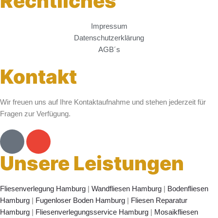
Rechtliches
Impressum
Datenschutzerklärung
AGB´s
Cookie-Einstellungen
Kontakt
Wir freuen uns auf Ihre Kontaktaufnahme und stehen jederzeit für
Fragen zur Verfügung.
P
E
h
n
Unsere Leistungen
o
v
n
e
e
l
Fliesenverlegung Hamburg
|
Wandfliesen Hamburg
|
Bodenfliesen
-
o
Hamburg
|
Fugenloser Boden Hamburg
|
Fliesen Reparatur
a
p
Hamburg
|
Fliesenverlegungsservice Hamburg
|
Mosaikfliesen