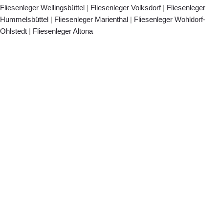
Fliesenleger Wellingsbüttel
|
Fliesenleger Volksdorf
|
Fliesenleger
Hummelsbüttel
|
Fliesenleger Marienthal
|
Fliesenleger Wohldorf-
Ohlstedt
|
Fliesenleger Altona
Jetzt eintragen - wir
rufen zurück.