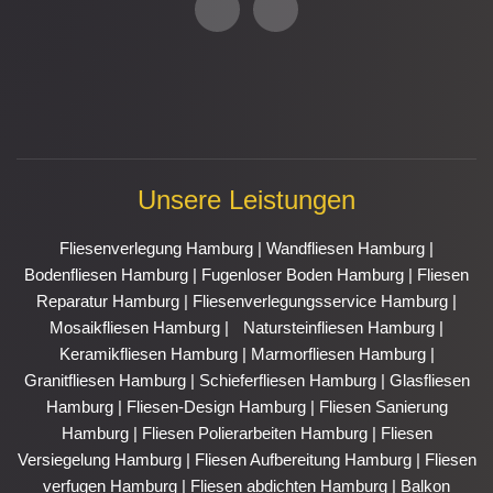
h
n
o
v
n
e
e
l
-
o
a
p
l
e
t
Unsere Leistungen
Fliesenverlegung Hamburg
|
Wandfliesen Hamburg
|
Bodenfliesen Hamburg
|
Fugenloser Boden Hamburg
|
Fliesen
Reparatur Hamburg
|
Fliesenverlegungsservice Hamburg
|
Mosaikfliesen Hamburg
|
Natursteinfliesen Hamburg
|
Keramikfliesen Hamburg
|
Marmorfliesen Hamburg
|
Granitfliesen Hamburg
|
Schieferfliesen Hamburg
|
Glasfliesen
Hamburg
|
Fliesen-Design Hamburg
|
Fliesen Sanierung
Hamburg
|
Fliesen Polierarbeiten Hamburg
|
Fliesen
Versiegelung Hamburg
|
Fliesen Aufbereitung Hamburg
|
Fliesen
verfugen Hamburg
|
Fliesen abdichten Hamburg
|
Balkon