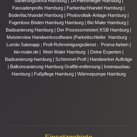
Sanierungsfirma Hamburg
|
1A Fliesenleger Hamburg
|
Fassadenprofis Hamburg
|
Farbenfachhandel Hamburg
|
Bodenfachhandel Hamburg
|
Photovoltaik-Anlage Hamburg
|
Fugenlose Böden Hamburg Hamburg
|
Bio Maler Hamburg
|
Badsanierung Hamburg
|
Der Prozessmeister
|
KSB Hamburg
|
Meisterview Handwerkssoftware |
Parkettschleifer Hamburg
|
Lumiio Salonapp
|
Profi-Rohrreinigungsdienst
|
Proma-farben
|
bio-maler.de
|
Mein Maler Hamburg
|
Deine Experten
|
Badsanierung-hamburg
|
Schimmel-Profi
|
Handwerker Aufträge
|
Balkonsanierung Hamburg
Graffiti-entfernung
|
Innenausbau
Hamburg
|
Fußpflege Hamburg
|
Wärmepumpe Hamburg