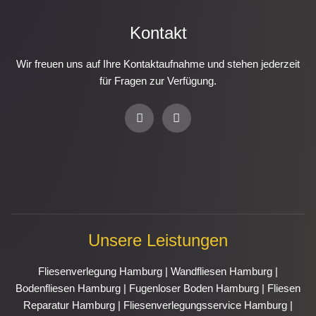
Kontakt
Wir freuen uns auf Ihre Kontaktaufnahme und stehen jederzeit
für Fragen zur Verfügung.
P
E
h
n
o
v
n
e
e
l
-
o
a
p
l
e
t
Unsere Leistungen
Fliesenverlegung Hamburg
|
Wandfliesen Hamburg
|
Bodenfliesen Hamburg
|
Fugenloser Boden Hamburg
|
Fliesen
Reparatur Hamburg
|
Fliesenverlegungsservice Hamburg
|