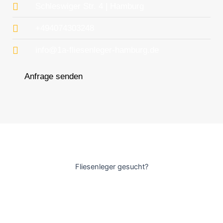
Schleswiger Str. 4 | Hamburg
+494074303248
info@1a-fliesenleger-hamburg.de
Anfrage senden
Fliesenleger gesucht?
Gerne helfen wir Ihnen bei Ihrem nächsten Bauprojekt weiter
und kümmern uns von kleineren Fliesenarbeiten bis hin zu
Badsanierungen um alles.