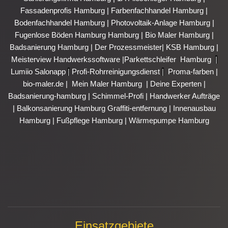
Fassadenprofis Hamburg
|
Farbenfachhandel Hamburg
|
Bodenfachhandel Hamburg
|
Photovoltaik-Anlage Hamburg
|
Fugenlose Böden Hamburg Hamburg
|
Bio Maler Hamburg
|
Badsanierung Hamburg
|
Der Prozessmeister
|
KSB Hamburg
|
Meisterview Handwerkssoftware |
Parkettschleifer Hamburg
|
Lumiio Salonapp
|
Profi-Rohrreinigungsdienst
|
Proma-farben
|
bio-maler.de
|
Mein Maler Hamburg
|
Deine Experten
|
Badsanierung-hamburg
|
Schimmel-Profi
|
Handwerker Aufträge
|
Balkonsanierung Hamburg
Graffiti-entfernung
|
Innenausbau
Hamburg
|
Fußpflege Hamburg
|
Wärmepumpe Hamburg
Einsatzgebiete