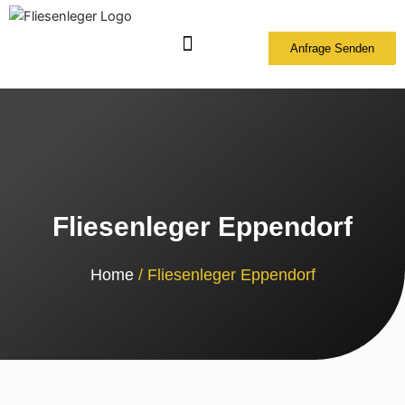
Zum
Inhalt
Anfrage Senden
springen
Fliesenleger Eppendorf
Home
/ Fliesenleger Eppendorf