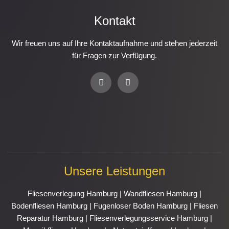
Kontakt
Wir freuen uns auf Ihre Kontaktaufnahme und stehen jederzeit
für Fragen zur Verfügung.
P
E
h
n
o
v
n
e
e
l
-
o
a
p
l
e
t
Unsere Leistungen
Fliesenverlegung Hamburg
|
Wandfliesen Hamburg
|
Bodenfliesen Hamburg
|
Fugenloser Boden Hamburg
|
Fliesen
Reparatur Hamburg
|
Fliesenverlegungsservice Hamburg
|