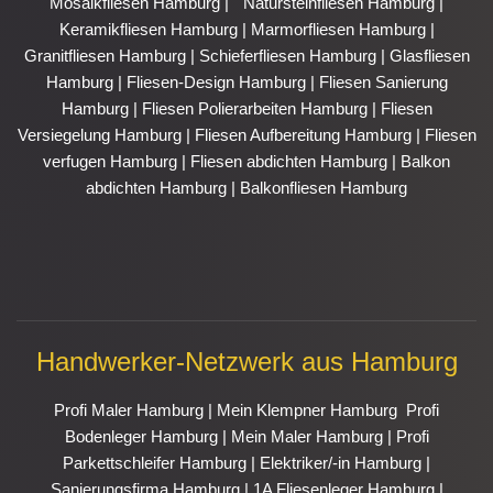
Mosaikfliesen Hamburg
|
Natursteinfliesen Hamburg
|
Keramikfliesen Hamburg
|
Marmorfliesen Hamburg
|
Granitfliesen Hamburg
|
Schieferfliesen Hamburg
|
Glasfliesen
Hamburg
|
Fliesen-Design Hamburg
|
Fliesen Sanierung
Hamburg
|
Fliesen Polierarbeiten Hamburg
|
Fliesen
Versiegelung Hamburg
|
Fliesen Aufbereitung Hamburg
|
Fliesen
verfugen Hamburg
|
Fliesen abdichten Hamburg
|
Balkon
abdichten Hamburg
|
Balkonfliesen Hamburg
Handwerker-Netzwerk aus Hamburg
Profi Maler Hamburg
|
Mein Klempner Hamburg
Profi
Bodenleger Hamburg
|
Mein Maler Hamburg
|
Profi
Parkettschleifer Hamburg
|
Elektriker/-in Hamburg
|
Sanierungsfirma Hamburg
|
1A Fliesenleger Hamburg
|