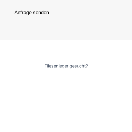
Anfrage senden
Fliesenleger gesucht?
Gerne helfen wir Ihnen bei Ihrem nächsten Bauprojekt weiter
und kümmern uns von kleineren Fliesenarbeiten bis hin zu
Badsanierungen um alles.
Navigation
Home
Über uns