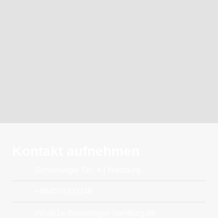
Kontakt aufnehmen
Schleswiger Str. 4 | Hamburg
+494074303248
info@1a-fliesenleger-hamburg.de