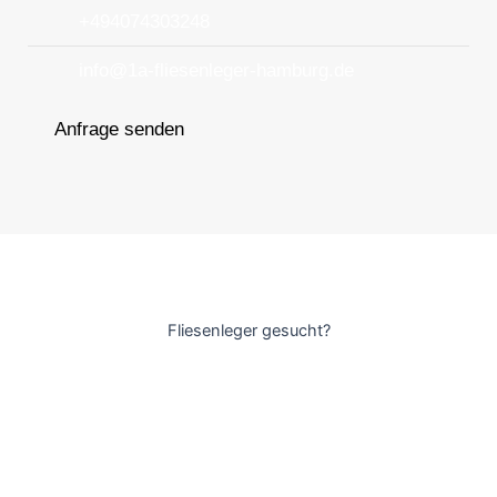
+494074303248
info@1a-fliesenleger-hamburg.de
Anfrage senden
Fliesenleger gesucht?
Gerne helfen wir Ihnen bei Ihrem nächsten Bauprojekt weiter
und kümmern uns von kleineren Fliesenarbeiten bis hin zu
Badsanierungen um alles.
Navigation
Home