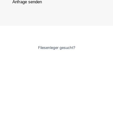
Anfrage senden
Fliesenleger gesucht?
Gerne helfen wir Ihnen bei Ihrem nächsten Bauprojekt weiter
und kümmern uns von kleineren Fliesenarbeiten bis hin zu
Badsanierungen um alles.
Navigation
Home
Über uns
Leistungen