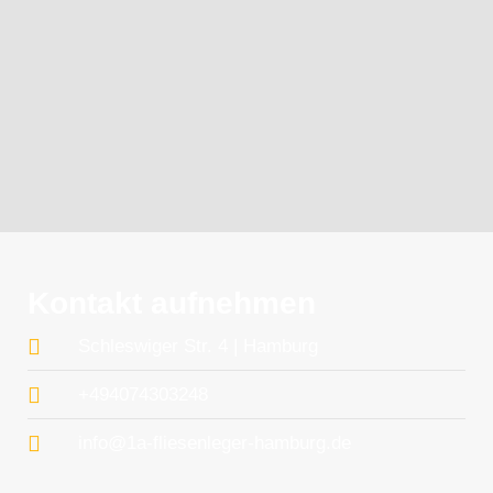
Kontakt aufnehmen
Schleswiger Str. 4 | Hamburg
+494074303248
info@1a-fliesenleger-hamburg.de