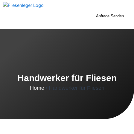
Zum
Inhalt
Anfrage Senden
springen
Handwerker für Fliesen
Home
/ Handwerker für Fliesen