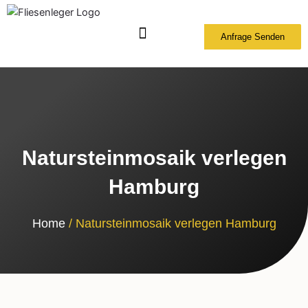
Zum
Inhalt
Anfrage Senden
springen
Natursteinmosaik verlegen
Hamburg
Home
/ Natursteinmosaik verlegen Hamburg