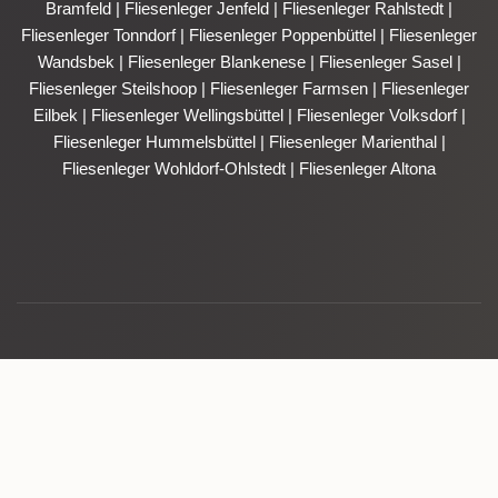
Bramfeld
|
Fliesenleger Jenfeld
|
Fliesenleger Rahlstedt
|
Fliesenleger Tonndorf
|
Fliesenleger Poppenbüttel
|
Fliesenleger
Wandsbek
|
Fliesenleger Blankenese
|
Fliesenleger Sasel
|
Fliesenleger Steilshoop
|
Fliesenleger Farmsen
|
Fliesenleger
Eilbek
|
Fliesenleger Wellingsbüttel
|
Fliesenleger Volksdorf
|
Fliesenleger Hummelsbüttel
|
Fliesenleger Marienthal
|
Fliesenleger Wohldorf-Ohlstedt
|
Fliesenleger Altona
Jetzt eintragen - wir
rufen zurück.