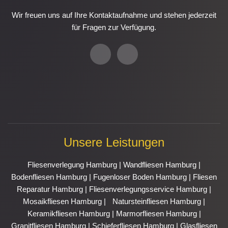
Wir freuen uns auf Ihre Kontaktaufnahme und stehen jederzeit
für Fragen zur Verfügung.
P
E
h
n
o
v
n
e
e
l
-
o
a
p
l
e
t
Unsere Leistungen
Fliesenverlegung Hamburg
|
Wandfliesen Hamburg
|
Bodenfliesen Hamburg
|
Fugenloser Boden Hamburg
|
Fliesen
Reparatur Hamburg
|
Fliesenverlegungsservice Hamburg
|
Mosaikfliesen Hamburg
|
Natursteinfliesen Hamburg
|
Keramikfliesen Hamburg
|
Marmorfliesen Hamburg
|
Granitfliesen Hamburg
|
Schieferfliesen Hamburg
|
Glasfliesen